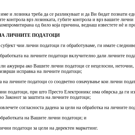
 име и лозинка треба да се разликуваат и да Ви бидат познати 
ите контрола врз лозинката, губите контрола и врз вашите лични
омпромитирана од било која причина, веднаш известете нè и про
НА ЛИЧНИТЕ ПОДАТОЦИ
 субјект чии лични податоци ги обработуваме, ги имате следниве
бработката на личните податоци вклучително дали личните подато
/или ажурира ако Вашите лични податоци се нецелосни, неточни
а изврши исправка на личните податоци;
та на личните податоци со соодветно означување кои лични подат
чни податоци, при што Престо Електроникс има обврска да ги из
о Законот за заштита на личните податоци;
повлечете согласноста дадена за цели на обработка на личните по
 обработката на Вашите лични податоци; и
 лични податоци за цели на директен маркетинг.