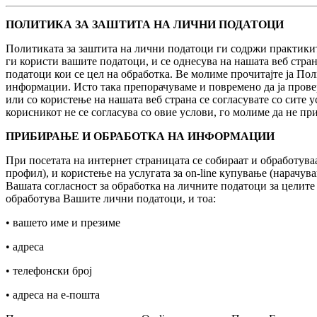
ПОЛИТИКА ЗА ЗАШТИТА НА ЛИЧНИ ПОДАТОЦИ
Политиката за заштита на лични податоци ги содржи практиките
ги користи вашите податоци, и се однесува на нашата веб стра
податоци кои се цел на обработка. Ве молиме прочитајте ја По
информации. Исто така препорачуваме и повремено да ја провер
или со користење на нашата веб страна се согласувате со сите
корисникот не се согласува со овие услови, го молиме да не при
ПРИБИРАЊЕ И ОБРАБОТКА НА ИНФОРМАЦИИ
При посетата на интернет страницата се собираат и обработув
профил), и користење на услугата за on-line купување (нарачув
Вашата согласност за обработка на личните податоци за целите
обработува Вашите лични податоци, и тоа:
• вашето име и презиме
• адреса
• телефонски број
• адреса на е-пошта