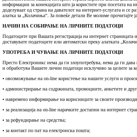
информации за конекцијата што ја користите при посетата на ин
доделуваат од страна на давателот на интернет-услугата и се 
алатка за „Колачиња“. За повеќе детали Ве молиме прочитајте ј
НАЧИН НА СОБИРАЊЕ НА ЛИЧНИТЕ ПОДАТОЦИ
Податоците при Вашата регистрација на интернет страницата и 
доставувате податоците или автоматски преку алатката „Колачињ
УПОТРЕБА И ЧУВАЊЕ НА ЛИЧНИТЕ ПОДАТОЦИ
Престо Електроникс нема да ги злоупотребува, нема да ги дава
и обработува Вашите лични податоци исклучиво за целите за ко
• овозможување на on-line користење на нашите услуги и произ
• администрирање на содржината, промоциите, анкетите и други
• навремено информирање на корисниците за своите производи, 
• за реализација на on-line нарачките достапни на интернет ст
• за рефундирање на средства;
• за контакт по пат на електронска пошта;