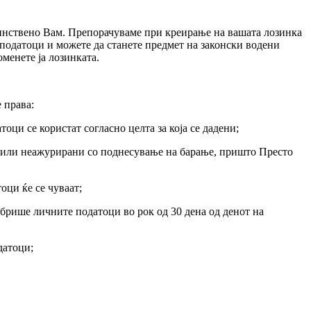
единствено Вам. Препорачуваме при креирање на вашата лозинка
 податоци и можете да станете предмет на законски водени
менете ја лозинката.
 права:
ци се користат согласно целта за која се дадени;
, или неажурирани со поднесување на барање, пришто Престо
оци ќе се чуваат;
брише личните податоци во рок од 30 дена од денот на
датоци;