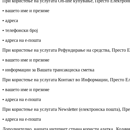
При користење на услугата On-line купување, Престо Електрон
• вашето име и презиме
• адреса
• телефонски број
• адреса на е-пошта
При користење на услугата Рефундирање на средства, Престо 
• вашето име и презиме
• информации за Вашата трансакциска сметка
При користење на услугата Контакт во Информации, Престо Ел
• вашето име и презиме
• адреса на е-пошта
При користење на услугата Newsletter (електронска пошта), Пр
• адреса на е-пошта
Дополнително, нашата интернет страна користи алатка „Колачињ