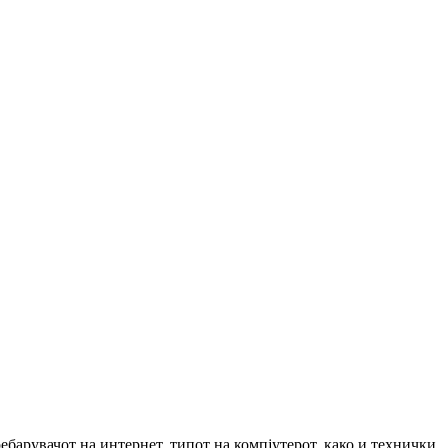
барувачот на интернет, типот на компјутерот, како и технички