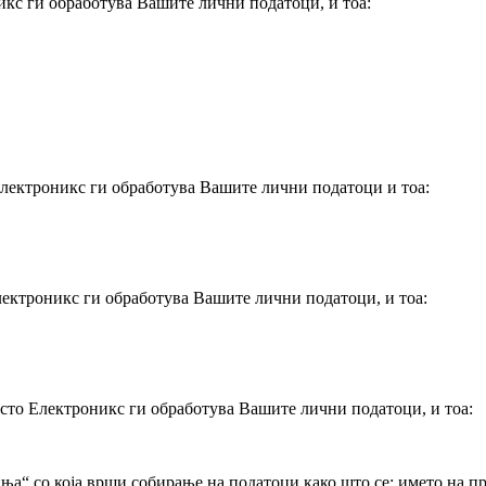
икс ги обработува Вашите лични податоци, и тоа:
Електроникс ги обработува Вашите лични податоци и тоа:
ектроникс ги обработува Вашите лични податоци, и тоа:
есто Електроникс ги обработува Вашите лични податоци, и тоа:
а“ со која врши собирање на податоци како што се: името на пре