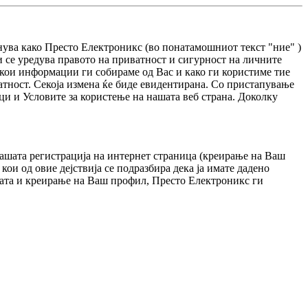
нува како Престо Електроникс (во понатамошниот текст "ние" )
и се уредува правото на приватност и сигурност на личните
 кои информации ги собираме од Вас и како ги користиме тие
атност. Секоја измена ќе биде евидентирана. Со пристапување
ци и Условите за користење на нашата веб страна. Доколку
Вашата регистрација на интернет страница (креирање на Ваш
кои од овие дејствија се подразбира дека ја имате дадено
аната и креирање на Ваш профил, Престо Електроникс ги