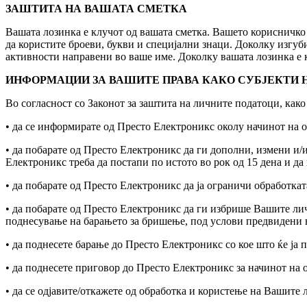
ЗАШТИТА НА ВАШАТА СМЕТКА
Вашата лозинка е клучот од вашата сметка. Вашето корисничко
да користите броеви, букви и специјални знаци. Доколку изгуб
активности направени во ваше име. Доколку вашата лозинка е к
ИНФОРМАЦИИ ЗА ВАШИТЕ ПРАВА КАКО СУБЈЕКТИ 
Во согласност со Законот за заштита на личните податоци, како
• да се информирате од Престо Електроникс околу начинот на о
• да побарате од Престо Електроникс да ги дополни, измени и
Електроникс треба да постапи по истото во рок од 15 дена и д
• да побарате од Престо Електроникс да ја ограничи обработка
• да побарате од Престо Електроникс да ги избрише Вашите ли
поднесување на барањето за бришење, под услови предвидени в
• да поднесете барање до Престо Електроникс со кое што ќе ја 
• да поднесете приговор до Престо Електроникс за начинот на
• да се одјавите/откажете од обработка и користење на Вашите