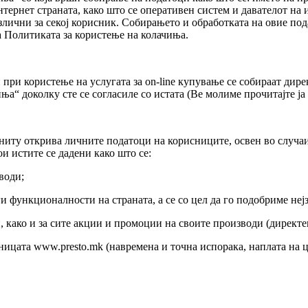
тернет страната, како што се оперативен систем и давателот на и
различни за секој корисник. Собирањето и обработката на овие п
а Политиката за користење на колачиња.
при користење на услугата за on-line купување се собираат дир
а“ доколку сте се согласиле со истата (Ве молиме прочитајте ја
 ниту открива личните податоци на корисниците, освен во случа
и истите се дадени како што се:
води;
 функционалности на страната, а се со цел да го подобриме неј
како и за сите акции и промоции на своите производи (директен
раницата www.presto.mk (навремена и точна испорака, наплата на 