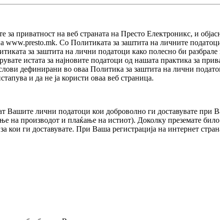
 за приватност на веб страната нa Престо Електроникс, и објас
на www.presto.mk. Со Политиката за заштита на личните податоц
литиката за заштита на лични податоци како полесно би разбрале
увате истата за најновите податоци од нашата практика за прив
 услови дефинирани во оваа Политика за заштитa на лични подато
стапува и да не ја користи оваа веб страница.
аат Вашите лични податоци кои доброволно ги доставувате при 
ање на производот и плаќање на истиот). Доколку преземате било 
 за кои ги доставувате. При Ваша регистрација на интернет стр