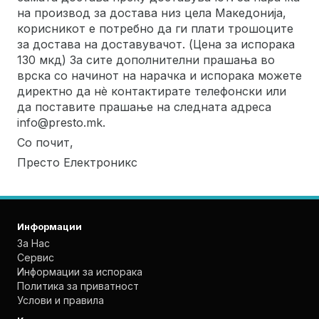
на производ за достава низ цела Македонија,
корисникот е потребно да ги плати трошоците
за достава на доставувачот. (Цена за испорака
130 мкд) За сите дополнителни прашања во
врска со начинот на нарачка и испорака можете
директно да нѐ контактирате телефонски или
да поставите прашање на следната адреса
info@presto.mk.
Со почит,
Престо Електроникс
Информации
За Нас
Сервис
Информации за испорака
Политика за приватност
Услови и правила