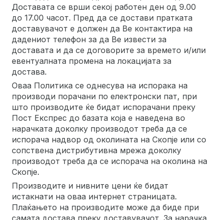
Доставата се врши секој работен ден од 9.00
до 17.00 часот. Пред да се достави пратката
доставувачот е должен да Ве контактира на
дадениот телефон за да Ве извести за
доставата и да се договорите за времето и/или
евентуалната промена на локацијата за
достава.
Оваа Политика се однесува на испорака на
производи порачани по електронски пат, при
што производите ќе бидат испорачани преку
Пост Експрес до базата која е наведена во
нарачката доколку производот треба да се
испорача надвор од околината на Скопје или со
сопствена дистрибутивна мрежа доколку
производот треба да се испорача на околина на
Скопје.
Производите и нивните цени ќе бидат
истакнати на оваа интернет страницата.
Плаќањето на производите може да биде при
самата достава преку доставувачот. За нарачка