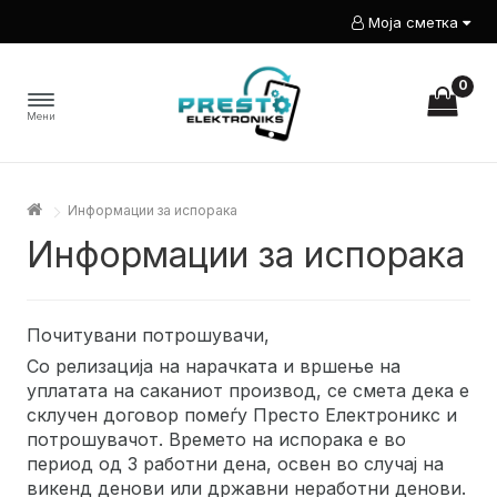
Моја сметка
0
Мени
Информации за испорака
Информации за испорака
Почитувани потрошувачи,
Со релизација на нарачката и вршење на
уплатата на саканиот производ, се смета дека е
склучен договор помеѓу Престо Електроникс и
потрошувачот. Времето на испорака е во
период од 3 работни дена, освен во случај на
викенд денови или државни неработни денови.