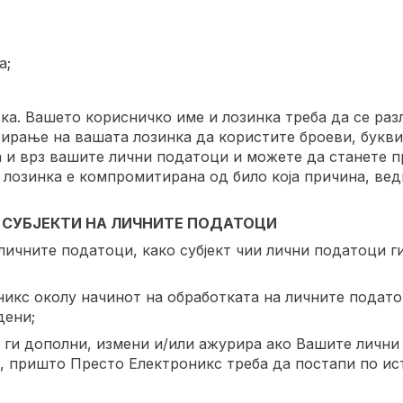
а;
ка. Вашето корисничко име и лозинка треба да се раз
рање на вашата лозинка да користите броеви, букви 
а и врз вашите лични податоци и можете да станете 
лозинка е компромитирана од било која причина, вед
 СУБЈЕКТИ НА ЛИЧНИТЕ ПОДАТОЦИ
 личните податоци, како субјект чии лични податоци г
никс околу начинот на обработката на личните подат
дени;
 ги дополни, измени и/или ажурира ако Вашите лични
 пришто Престо Електроникс треба да постапи по ист