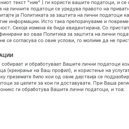
иот текст "ние" ) ги користи вашите податоци, и се 
а на личните податоци се уредува правото на приват
читајте ја Политиката за заштита на лични податоци 
 тие информации. Исто така препорачуваме и повремен
ост. Секоја измена ќе биде евидентирана. Со приста
ефинирани во оваа Политика за заштитa на лични пода
е се согласува со овие услови, го молиме да не прист
МАЦИИ
е собираат и обработуваат Вашите лични податоци ко
ца (креирање на Ваш профил), и користење на услугат
ку преземате било кои од овие дејствија се подразби
атоци за целите за кои ги доставувате. При Ваша реги
оникс ги обработува Вашите лични податоци, и тоа: