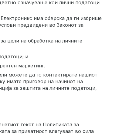
одветно означување кои лични податоци
 Електроникс има обврска да ги избрише
услови предвидени во Законот за
 за цели на обработка на личните
податоци; и
ректен маркетинг.
 или можете да го контактирате нашиот
ку имате приговор на начинот на
нција за заштита на личните податоци,
енетиот текст на Политиката за
ата за приватност влегуваат во сила