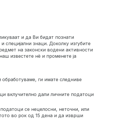
ликуваат и да Ви бидат познати
и специјални знаци. Доколку изгубите
предмет на законски водени активности
наш известете нè и променете ја
и обработуваме, ги имате следниве
оци вклучително дали личните податоци
 податоци се нецелосни, неточни, или
ото во рок од 15 дена и да изврши