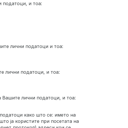
 податоци, и тоа:
ите лични податоци и тоа:
е лични податоци, и тоа:
а Вашите лични податоци, и тоа:
податоци како што се: името на
што ја користите при посетата на
ернет протокол) адреси кои се