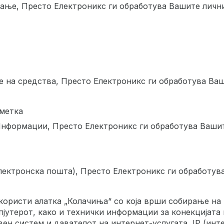
вање, Престо Електроникс ги обработува Вашите лични
 на средства, Престо Електроникс ги обработува Ваш
сметка
Информации, Престо Електроникс ги обработува Вашит
електронска пошта), Престо Електроникс ги обработув
ористи алатка „Колачиња“ со која врши собирање на 
пјутерот, како и технички информации за конекцијата 
вен систем и давателот на интернет-услугата, IP (инт