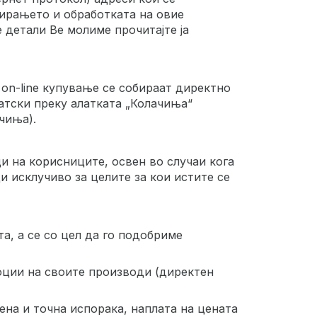
бирањето и обработката на овие
 детали Ве молиме прочитајте ја
on-line купување се собираат директно
атски преку алатката „Колачиња“
чиња).
и на корисниците, освен во случаи кога
 исклучиво за целите за кои истите се
, а се со цел да го подобриме
оции на своите производи (директен
ена и точна испорака, наплата на цената