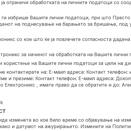
а ја ограничи обработката на личните податоци со со
а ги избрише Вашите лични податоци, при што Престо
 денот на поднесување на барањето за бришење, под 
оникс со кое што ќе ја повлечете согласноста дадена
троникс за начинот на обработката на Вашите лични 
 и користење на Вашите лични податоци за цели на ди
не контактирате на: Е-маил адреса: Контакт телефон:
ме и презиме: Контакт телефон: Е-маил адреса: Докол
 Електроникс , имате право да се обратите и до: Аге
mk
СТ
де изменета во кое било време со објавување на изм
како и датумот на ажурирањето. Измените на Политик