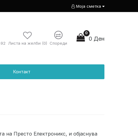
Моја сметка
0
0 Ден
492
Листа на желби (0)
Спореди
Контакт
а нa Престо Електроникс, и објаснува