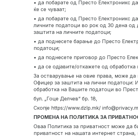
• да побарате од Престо Електроникс д
ќе се чуваат;
• да побарате од Престо Електроникс д
личните податоци во рок од 30 дена од
заштита на личните податоци;
• да поднесете барање до Престо Електр
податоци;
• да поднесете приговор до Престо Елек
• да се одјавите/откажете од обработка
За остварување на овие права, може да 
Офицер за заштита на лични податоци: И
обработка на Вашите податоци во Престо
бул. „Гоце Делчев“ бр. 18,
Скопје https://www.dzlp.mk/ info@privacy.
ПРОМЕНА НА ПОЛИТИКА ЗА ПРИВАТНО
Оваа Политика за приватност може да би
приватност на нашата интернет страна, 