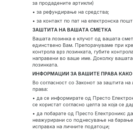
за продадените артикли)
• за рефундирање на средства;
• за контакт по пат на електронска пошт
ЗАШТИТА НА ВАШАТА СМЕТКА
Вашата лозинка е клучот од вашата смет
единствено Вам. Препорачуваме при креи
контрола врз лозинката, губите контрол
направени во ваше име. Доколку вашата 
лозинката.
ИНФОРМАЦИИ ЗА ВАШИТЕ ПРАВА КАКО
Во согласност со Законот за заштита на
права:
• да се информирате од Престо Електро
се користат согласно целта за која се да
• да побарате од Престо Електроникс да
неажурирани со поднесување на барање,
исправка на личните податоци;