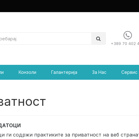
+389 70 402 
пи
Конзоли
Галантерија
За Нас
Сервис
ватност
ОДАТОЦИ
и ги содржи практиките за приватност на веб странат