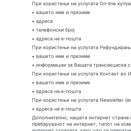
При користење на услугата On-line купу
• вашето име и презиме
• адреса
• телефонски број
• адреса на е-пошта
При користење на услугата Рефундирање
• вашето име и презиме
• информации за Вашата трансакциска 
При користење на услугата Контакт во 
• вашето име и презиме
• адреса на е-пошта
При користење на услугата Newsletter (
• адреса на е-пошта
Дополнително, нашата интернет страна к
пребарувачот на интернет, типот на ком
интернет страната, како што се операти