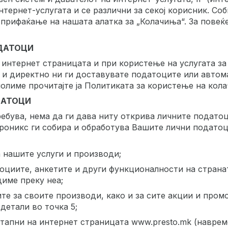
нтернет-услугата и се различни за секој корисник. Со
прифаќање на нашата алатка за „Колачиња“. За повеќе
ОДАТОЦИ
интернет страницата и при користење на услугата за 
 и директно ни ги доставувате податоците или автом
молиме прочитајте ја Политиката за користење на кола
ДАТОЦИ
ебува, нема да ги дава ниту открива личните податоц
роникс ги собира и обработува Вашите лични податоци
 нашите услуги и производи;
циите, анкетите и други функционалности на страната
диме преку неа;
е за своите производи, како и за сите акции и пром
детали во точка 5;
остапни на интернет страницата www.presto.mk (наврем