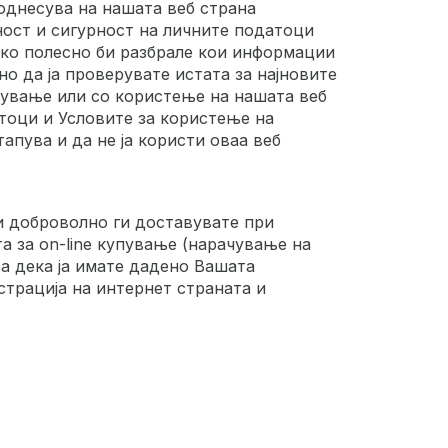
однесува на нашата веб страна
ност и сигурност на личните податоци
како полесно би разбрале кои информации
о да ја проверувате истата за најновите
пување или со користење на нашата веб
тоци и Условите за користење на
апува и да не ја користи оваа веб
и доброволно ги доставувате при
а за on-line купување (нарачување на
ра дека ја имате дадено Вашата
страција на интернет страната и