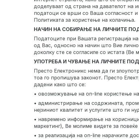
доделуваат од страна на давателот на и
податоци се врши со Ваша согласност и 
Политиката за користење на колачиња.
НАЧИН НА СОБИРАЊЕ НА ЛИЧНИТЕ П
Податоците при Вашата регистрација на 
од Вас, односно на начин што Вие лично
доколку сте се согласиле со истата (Ве 
УПОТРЕБА И ЧУВАЊЕ НА ЛИЧНИТЕ ПО
Престо Електроникс нема да ги злоупотр
тоа го пропишува законот. Престо Елект
дадени како што се:
• овозможување на on-line користење на
• администрирање на содржината, промо
нејзиниот квалитет и услугите што ги ну
• навремено информирање на корисницит
маркетинг), Ве молиме видете за повеќе 
• за реализација на on-line нарачките д