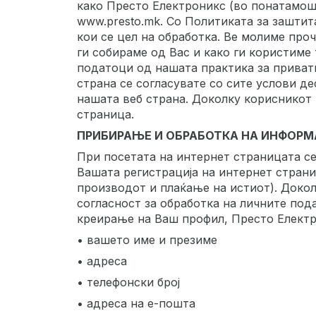
како Престо Електроникс (во понатамошн
www.presto.mk. Со Политиката за заштит
кои се цел на обработка. Ве молиме про
ги собираме од Вас и како ги користиме
податоци од нашата практика за приватн
страна се согласувате со сите услови д
нашата веб страна. Доколку корисникот н
страница.
ПРИБИРАЊЕ И ОБРАБОТКА НА ИНФОР
При посетата на интернет страницата с
Вашата регистрација на интернет страни
производот и плаќање на истиот). Докол
согласност за обработка на личните под
креирање на Ваш профил, Престо Електр
• вашето име и презиме
• адреса
• телефонски број
• адреса на е-пошта